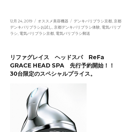
京都デンキバリブラシ体験 お試し 正規取扱店
投
12月 24, 2019
カ
オススメ美容機器
タ
デンキバリブラシ京都
,
京都
稿
デンキバリブラシお試し
テ
,
京都デンキバリブラシ体験
グ
,
電気バリブ
日:
ラシ
,
電気バリブラシ京都
ゴ
,
電気バリブラシ郵送
リ
ー
リファグレイス ヘッドスパ ReFa
GRACE HEAD SPA 先行予約開始！！
30台限定のスペシャルプライス。