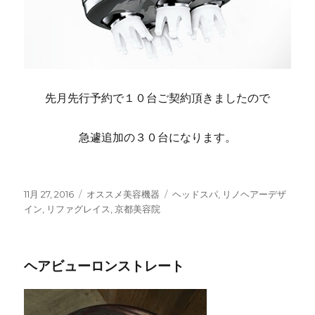
先月先行予約で１０台ご契約頂きましたので
急遽追加の３０台になります。
投
11月 27, 2016
カ
オススメ美容機器
タ
ヘッドスパ
,
リノヘアーデザ
稿
イン
,
リファグレイス
テ
,
京都美容院
グ
日:
ゴ
リ
ー
ヘアビューロンストレート