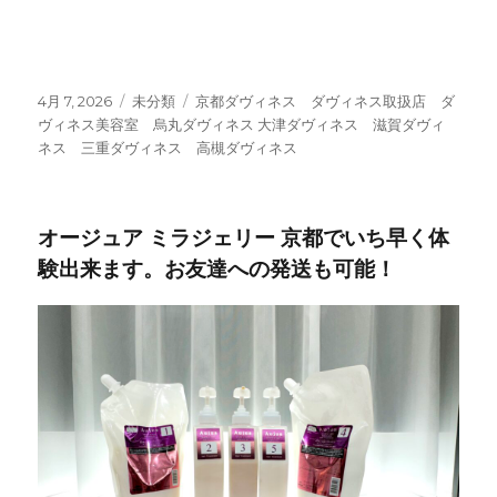
ス 高槻ダヴィネス
投
4月 7, 2026
カ
未分類
タ
京都ダヴィネス ダヴィネス取扱店 ダ
稿
ヴィネス美容室 烏丸ダヴィネス 大津ダヴィネス 滋賀ダヴィ
テ
グ
日:
ネス 三重ダヴィネス 高槻ダヴィネス
ゴ
リ
ー
オージュア ミラジェリー 京都でいち早く体
験出来ます。お友達への発送も可能！