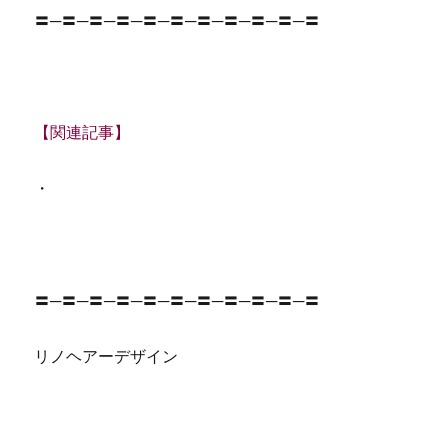
〓─〓─〓─〓─〓─〓─〓─〓─〓─〓─〓
【関連記事】
・
〓─〓─〓─〓─〓─〓─〓─〓─〓─〓─〓
リノヘアーデザイン