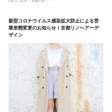
投
4月 27, 2020
カ
お知らせ！！
稿
テ
日:
ゴ
リ
新型コロナウイルス感染拡大防止による営
ー
業形態変更のお知らせ！京都リノヘアーデ
ザイン