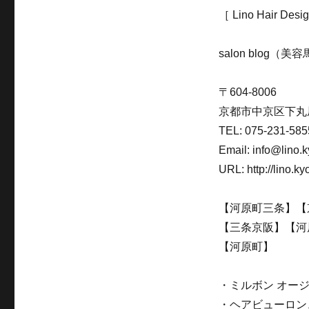
［ Lino Hair D
salon blog（
〒604-8006
京都市中京区下丸屋
TEL: 075-231-585
Email: info@lino.k
URL: http://lino.ky
【河原町三条】【
【三条京阪】【河
【河原町】
・ミルボン オー
・ヘアビューロン