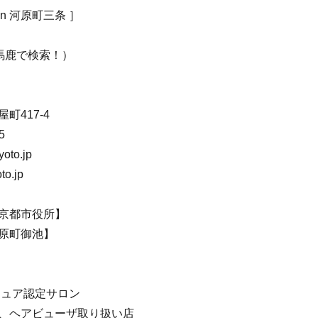
esign 河原町三条 ］
美容馬鹿で検索！）
町417-4
5
yoto.jp
oto.jp
京都市役所】
原町御池】
ジュア認定サロン
、ヘアビューザ取り扱い店