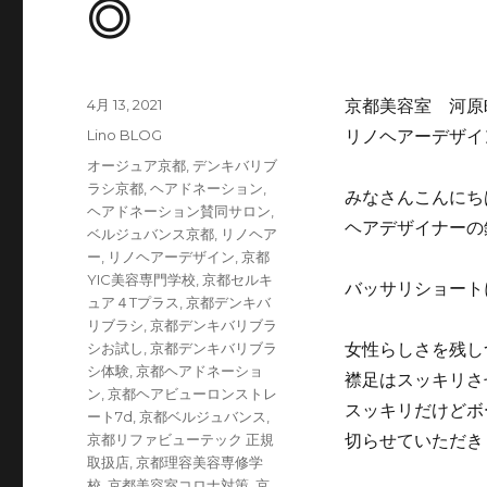
◎
投
4月 13, 2021
京都美容室 河原
稿
カ
Lino BLOG
リノヘアーデザイ
日:
テ
タ
オージュア京都
,
デンキバリブ
ゴ
グ
ラシ京都
,
ヘアドネーション
,
みなさんこんにち
リ
ヘアドネーション賛同サロン
,
ー
ヘアデザイナーの
ベルジュバンス京都
,
リノヘア
ー
,
リノヘアーデザイン
,
京都
YIC美容専門学校
,
京都セルキ
バッサリショート
ュア４Tプラス
,
京都デンキバ
リブラシ
,
京都デンキバリブラ
シお試し
,
京都デンキバリブラ
女性らしさを残し
シ体験
,
京都ヘアドネーショ
襟足はスッキリさ
ン
,
京都ヘアビューロンストレ
スッキリだけどボ
ート7d
,
京都ベルジュバンス
,
京都リファビューテック 正規
切らせていただき
取扱店
,
京都理容美容専修学
校
,
京都美容室コロナ対策
,
京