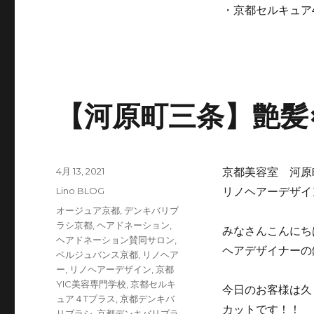
・京都セルキュア4
【河原町三条】艶髪
投
4月 13, 2021
京都美容室 河原
稿
カ
Lino BLOG
リノヘアーデザイ
日:
テ
タ
オージュア京都
,
デンキバリブ
ゴ
グ
ラシ京都
,
ヘアドネーション
,
みなさんこんにち
リ
ヘアドネーション賛同サロン
,
ー
ヘアデザイナーの
ベルジュバンス京都
,
リノヘア
ー
,
リノヘアーデザイン
,
京都
YIC美容専門学校
,
京都セルキ
今日のお客様は久
ュア４Tプラス
,
京都デンキバ
カットです！！
リブラシ
,
京都デンキバリブラ