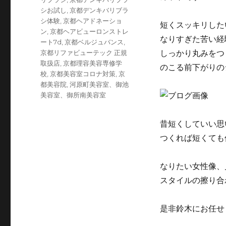
シお試し
,
京都デンキバリブラ
シ体験
,
京都ヘアドネーショ
短くスッキリした
ン
,
京都ヘアビューロンストレ
なりすぎた苦い経
ート7d
,
京都ベルジュバンス
,
京都リファビューテック 正規
しっかり丸みをつ
取扱店
,
京都理容美容専修学
のこる前下がりの
校
,
京都美容室コロナ対策
,
京
都美容院
,
河原町美容室、御池
美容室、御所南美容室
昔短くしていい思
つくれば短くても
なりたい女性像、
スタイルの擦り合
是非鈴木にお任せ