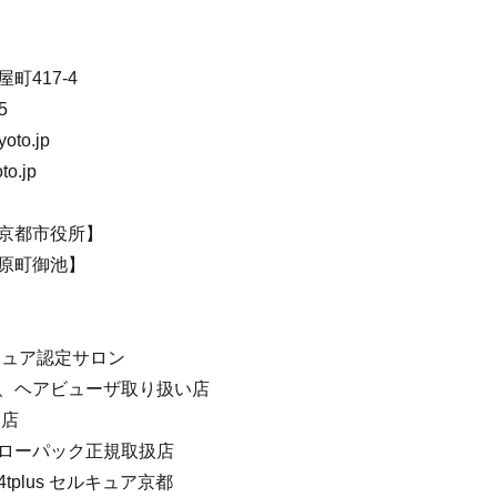
町417-4
5
yoto.jp
oto.jp
京都市役所】
原町御池】
ジュア認定サロン
、ヘアビューザ取り扱い店
い店
ローパック正規取扱店
plus セルキュア京都