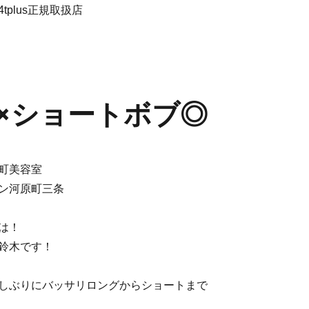
tplus正規取扱店
×ショートボブ◎
町美容室
ン河原町三条
は！
鈴木です！
しぶりにバッサリロングからショートまで