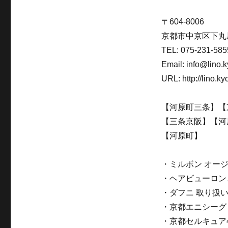
〒604-8006
京都市中京区下丸屋
TEL: 075-231-585
Email: info@lino.k
URL: http://lino.ky
【河原町三条】【
【三条京阪】【河
【河原町】
・ミルボン オー
・ヘアビューロン
・ダフニ 取り扱
・京都エニシーグ
・京都セルキュア4t