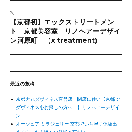
ビ
稿:
ゲ
次
【京都初】エックストリートメン
次
ー
ト 京都美容室 リノヘアーデザイ
の
シ
投
ン河原町 （x treatment)
稿:
ョ
ン
最近の投稿
京都大丸ダヴィネス直営店 閉店に伴い【京都で
ダヴィネスをお探しの方へ！】リノヘアーデザイ
ン
オージュア ミラジェリー 京都でいち早く体験出