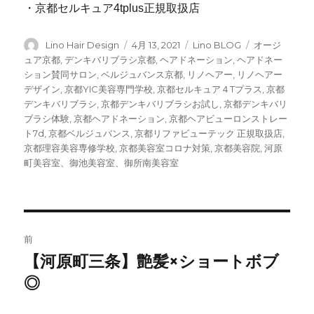
・京都セルキュア4tplus正規取扱店
投
Lino Hair Design
投
4月 13, 2021
カ
Lino BLOG
タ
オージ
稿
稿
テ
グ
ュア京都
,
デンキバリブラシ京都
,
ヘアドネーション
,
ヘアドネー
者
日:
ゴ
ション賛同サロン
,
ベルジュバンス京都
,
リノヘアー
,
リノヘアー
リ
デザイン
,
京都YIC美容専門学校
,
京都セルキュア４Tプラス
,
京都
ー
デンキバリブラシ
,
京都デンキバリブラシお試し
,
京都デンキバリ
ブラシ体験
,
京都ヘアドネーション
,
京都ヘアビューロンストレー
ト7d
,
京都ベルジュバンス
,
京都リファビューテック 正規取扱店
,
京都理容美容専修学校
,
京都美容室コロナ対策
,
京都美容院
,
河原
町美容室、御池美容室、御所南美容室
投
前
稿
【河原町三条】艶髪×ショートボブ
前
◎
の
ナ
投