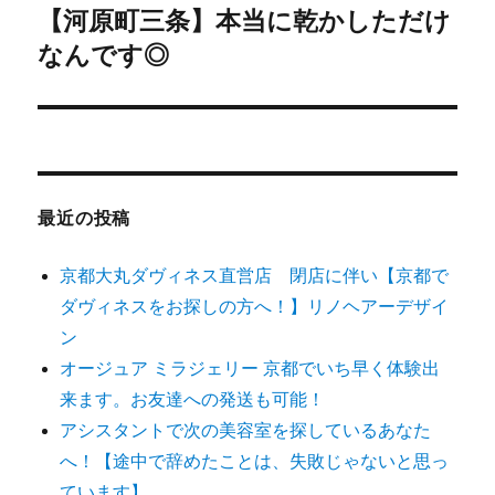
【河原町三条】本当に乾かしただけ
次
ー
なんです◎
の
シ
投
稿:
ョ
ン
最近の投稿
京都大丸ダヴィネス直営店 閉店に伴い【京都で
ダヴィネスをお探しの方へ！】リノヘアーデザイ
ン
オージュア ミラジェリー 京都でいち早く体験出
来ます。お友達への発送も可能！
アシスタントで次の美容室を探しているあなた
へ！【途中で辞めたことは、失敗じゃないと思っ
ています】