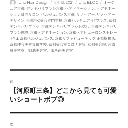
投
Lino Hair Design
投
4月 13, 2021
カ
Lino BLOG
タ
オージ
稿
稿
テ
グ
ュア京都
,
デンキバリブラシ京都
,
ヘアドネーション
,
ヘアドネー
者
日:
ゴ
ション賛同サロン
,
ベルジュバンス京都
,
リノヘアー
,
リノヘアー
リ
デザイン
,
京都YIC美容専門学校
,
京都セルキュア４Tプラス
,
京都
ー
デンキバリブラシ
,
京都デンキバリブラシお試し
,
京都デンキバリ
ブラシ体験
,
京都ヘアドネーション
,
京都ヘアビューロンストレー
ト7d
,
京都ベルジュバンス
,
京都リファビューテック 正規取扱店
,
京都理容美容専修学校
,
京都美容室コロナ対策
,
京都美容院
,
河原
町美容室、御池美容室、御所南美容室
投
前
稿
【河原町三条】どこから見ても可愛
前
いショートボブ◎
の
ナ
投
ビ
稿:
ゲ
次