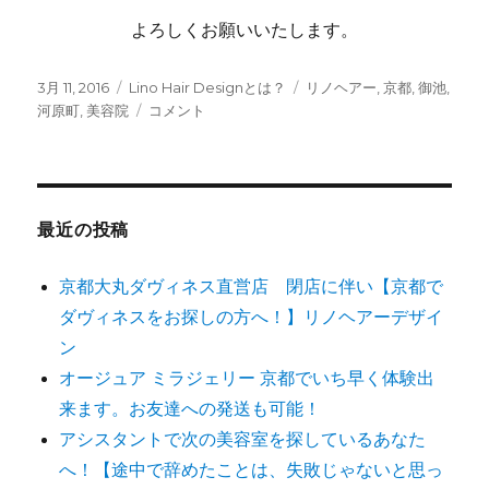
よろしくお願いいたします。
投
3月 11, 2016
カ
Lino Hair Designとは？
タ
リノヘアー
,
京都
,
御池
,
稿
河原町
,
美容院
テ
Lino-
コメント
グ
日:
ゴ
Hair-
リ
Design-
ー
KYOTO
に
最近の投稿
京都大丸ダヴィネス直営店 閉店に伴い【京都で
ダヴィネスをお探しの方へ！】リノヘアーデザイ
ン
オージュア ミラジェリー 京都でいち早く体験出
来ます。お友達への発送も可能！
アシスタントで次の美容室を探しているあなた
へ！【途中で辞めたことは、失敗じゃないと思っ