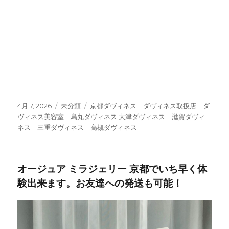
京都ダヴィネス ダヴィネス取扱店 ダヴィネス美
容室 烏丸ダヴィネス
大津ダヴィネス 滋賀ダヴィネス 三重ダヴィネ
ス 高槻ダヴィネス
投
4月 7, 2026
カ
未分類
タ
京都ダヴィネス ダヴィネス取扱店 ダ
稿
ヴィネス美容室 烏丸ダヴィネス 大津ダヴィネス 滋賀ダヴィ
テ
グ
日:
ネス 三重ダヴィネス 高槻ダヴィネス
ゴ
リ
ー
オージュア ミラジェリー 京都でいち早く体
験出来ます。お友達への発送も可能！