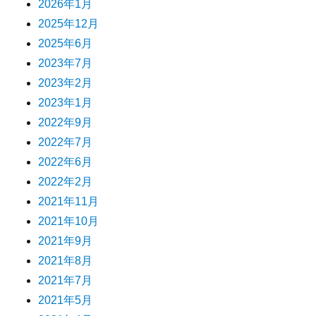
2026年1月
2025年12月
2025年6月
2023年7月
2023年2月
2023年1月
2022年9月
2022年7月
2022年6月
2022年2月
2021年11月
2021年10月
2021年9月
2021年8月
2021年7月
2021年5月