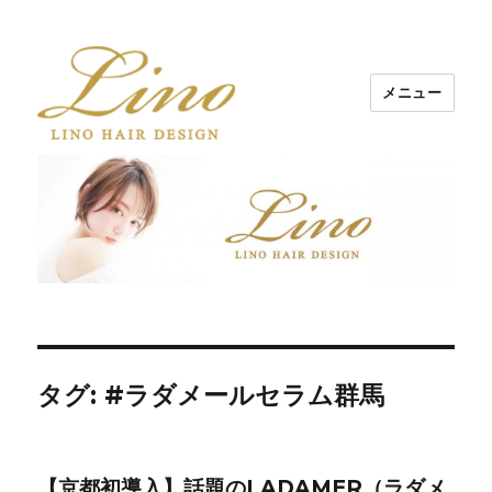
メニュー
Lino Hair Design 河原町BLOG
タグ: #ラダメールセラム群馬
【京都初導入】話題のLADAMER（ラダメ