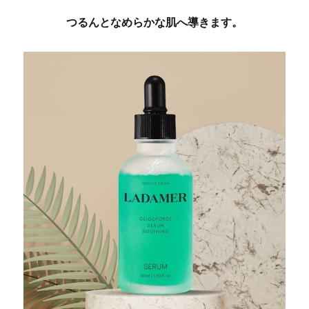
つるんとなめらかな肌へ導きます。