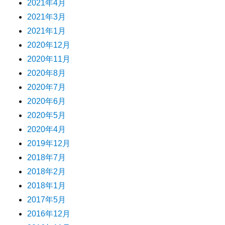
2021年4月
2021年3月
2021年1月
2020年12月
2020年11月
2020年8月
2020年7月
2020年6月
2020年5月
2020年4月
2019年12月
2018年7月
2018年2月
2018年1月
2017年5月
2016年12月