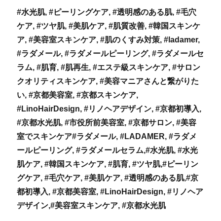
#
水光肌
, #
ピーリングケア
, #
透明感のある肌
, #
毛穴
ケア
, #
ツヤ肌
, #
美肌ケア
, #
肌質改善
, #
韓国スキンケ
ア
, #
美容室スキンケア
, #
肌のくすみ対策
, #ladamer,
#
ラダメール
, #
ラダメールピーリング
, #
ラダメールセ
ラム
, #
肌育
, #
肌再生
, #
エステ級スキンケア
, #
サロン
クオリティスキンケア
, #
美容マニアさんと繋がりた
い
, #
京都美容室
, #
京都スキンケア
,
#LinoHairDesign, #
リノヘアデザイン
, #
京都初導入
,
#
京都水光肌
, #
市役所前美容室
, #
京都サロン
, #
美容
室でスキンケア
#ラダメール, #LADAMER, #ラダメ
ールピーリング, #ラダメールセラム,
#水光肌, #水光
肌ケア, #韓国スキンケア, #肌育, #ツヤ肌,
#ピーリン
グケア, #毛穴ケア, #美肌ケア, #透明感のある肌,
#京
都初導入, #京都美容室, #LinoHairDesign, #リノヘア
デザイン,
#
美容室スキンケア
, #
京都水光肌