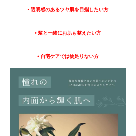
• 透明感のあるツヤ肌を目指したい方
• 髪と一緒にお肌も整えたい方
• 自宅ケアでは物足りない方