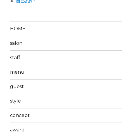
自己紹介
HOME
salon
staff
menu
guest
style
concept
award