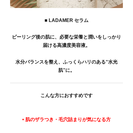
■ LADAMER セラム
ピーリング後の肌に、必要な栄養と潤いをしっかり
届ける高濃度美容液。
水分バランスを整え、ふっくらハリのある“水光
肌”に。
こんな方におすすめです
• 肌のザラつき・毛穴詰まりが気になる方