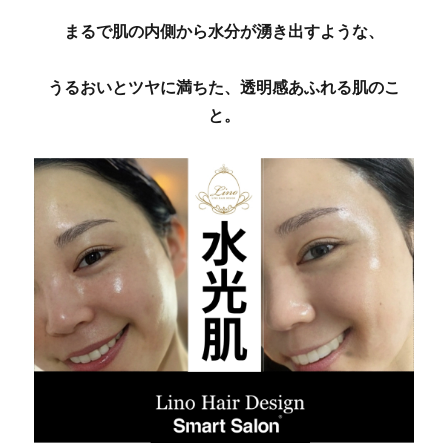
まるで肌の内側から水分が湧き出すような、
うるおいとツヤに満ちた、透明感あふれる肌のこ
と。