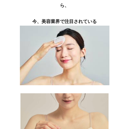
ら、
今、美容業界で注目されている