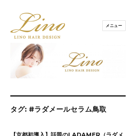
メニュー
Lino Hair Design 河原町BLOG
タグ: #ラダメールセラム鳥取
【京都初導入】話題のLADAMER（ラダメ