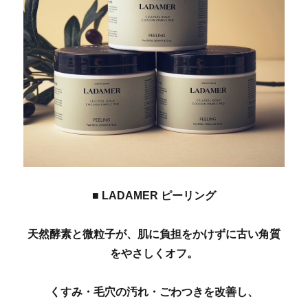
■ LADAMER ピーリング
天然酵素と微粒子が、肌に負担をかけずに古い角質
をやさしくオフ。
くすみ・毛穴の汚れ・ごわつきを改善し、