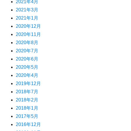
2021年4月
2021年3月
2021年1月
2020年12月
2020年11月
2020年8月
2020年7月
2020年6月
2020年5月
2020年4月
2019年12月
2018年7月
2018年2月
2018年1月
2017年5月
2016年12月