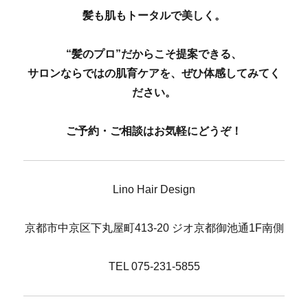
髪も肌もトータルで美しく。
“髪のプロ”だからこそ提案できる、
サロンならではの肌育ケアを、ぜひ体感してみてく
ださい。
ご予約・ご相談はお気軽にどうぞ！
Lino Hair Design
京都市中京区下丸屋町413-20 ジオ京都御池通1F南側
TEL 075-231-5855