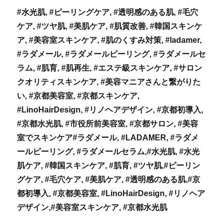
#
水光肌
, #
ピーリングケア
, #
透明感のある肌
, #
毛穴
ケア
, #
ツヤ肌
, #
美肌ケア
, #
肌質改善
, #
韓国スキンケ
ア
, #
美容室スキンケア
, #
肌のくすみ対策
, #ladamer,
#
ラダメール
, #
ラダメールピーリング
, #
ラダメールセ
ラム
, #
肌育
, #
肌再生
, #
エステ級スキンケア
, #
サロン
クオリティスキンケア
, #
美容マニアさんと繋がりた
い
, #
京都美容室
, #
京都スキンケア
,
#LinoHairDesign, #
リノヘアデザイン
, #
京都初導入
,
#
京都水光肌
, #
市役所前美容室
, #
京都サロン
, #
美容
室でスキンケア
#ラダメール, #LADAMER, #ラダメ
ールピーリング, #ラダメールセラム,
#水光肌, #水光
肌ケア, #韓国スキンケア, #肌育, #ツヤ肌,
#ピーリン
グケア, #毛穴ケア, #美肌ケア, #透明感のある肌,
#京
都初導入, #京都美容室, #LinoHairDesign, #リノヘア
デザイン,
#
美容室スキンケア
, #
京都水光肌