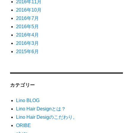
2016年11月
2016年10月
2016年7月
2016年5月
2016年4月
2016年3月
2015年6月
カテゴリー
Lino BLOG
Lino Hair Designとは？
Lino Hair Desigのこだわり。
ORIBE