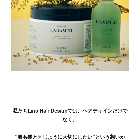
私たちLino Hair Designでは、ヘアデザインだけで
なく、
“肌も髪と同じように大切にしたい”という想いか