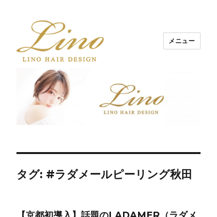
メニュー
Lino Hair Design 河原町BLOG
タグ: #ラダメールピーリング秋田
【京都初導入】話題のLADAMER（ラダメ