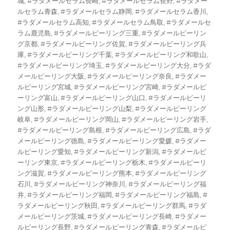
城
,
#ラダメールセラム長崎
,
#ラダメールセラム長野
,
#ラダメー
ルセラム青森
,
#ラダメールセラム静岡
,
#ラダメールセラム香川
,
#ラダメールセラム高知
,
#ラダメールセラム鳥取
,
#ラダメールセ
ラム鹿児島
,
#ラダメールピーリング三重
,
#ラダメールピーリン
グ京都
,
#ラダメールピーリング佐賀
,
#ラダメールピーリング兵
庫
,
#ラダメールピーリング千葉
,
#ラダメールピーリング和歌山
,
#ラダメールピーリング埼玉
,
#ラダメールピーリング大分
,
#ラダ
メールピーリング大阪
,
#ラダメールピーリング奈良
,
#ラダメー
ルピーリング宮城
,
#ラダメールピーリング宮崎
,
#ラダメールピ
ーリング富山
,
#ラダメールピーリング山口
,
#ラダメールピーリ
ング山形
,
#ラダメールピーリング山梨
,
#ラダメールピーリング
岐阜
,
#ラダメールピーリング岡山
,
#ラダメールピーリング岩手
,
#ラダメールピーリング島根
,
#ラダメールピーリング広島
,
#ラダ
メールピーリング徳島
,
#ラダメールピーリング愛媛
,
#ラダメー
ルピーリング愛知
,
#ラダメールピーリング新潟
,
#ラダメールピ
ーリング東京
,
#ラダメールピーリング栃木
,
#ラダメールピーリ
ング滋賀
,
#ラダメールピーリング熊本
,
#ラダメールピーリング
石川
,
#ラダメールピーリング神奈川
,
#ラダメールピーリング福
井
,
#ラダメールピーリング福岡
,
#ラダメールピーリング福島
,
#
ラダメールピーリング秋田
,
#ラダメールピーリング群馬
,
#ラダ
メールピーリング茨城
,
#ラダメールピーリング長崎
,
#ラダメー
ルピーリング長野
,
#ラダメールピーリング青森
,
#ラダメールピ