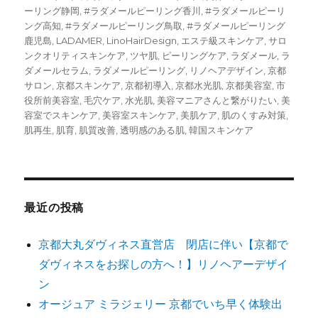
ーリング静岡
,
#ラダメールピーリング香川
,
#ラダメールピーリ
ング高知
,
#ラダメールピーリング鳥取
,
#ラダメールピーリング
鹿児島
,
LADAMER
,
LinoHairDesign
,
エステ級スキンケア
,
サロ
ンクオリティスキンケア
,
ツヤ肌
,
ピーリングケア
,
ラダメール
,
ラ
ダメールセラム
,
ラダメールピーリング
,
リノヘアデザイン
,
京都
サロン
,
京都スキンケア
,
京都初導入
,
京都水光肌
,
京都美容室
,
市
役所前美容室
,
毛穴ケア
,
水光肌
,
美容マニアさんと繋がりたい
,
美
容室でスキンケア
,
美容室スキンケア
,
美肌ケア
,
肌のくすみ対策
,
肌再生
,
肌育
,
肌質改善
,
透明感のある肌
,
韓国スキンケア
最近の投稿
京都大丸ダヴィネス直営店 閉店に伴い【京都で
ダヴィネスをお探しの方へ！】リノヘアーデザイ
ン
オージュア ミラジェリー 京都でいち早く体験出