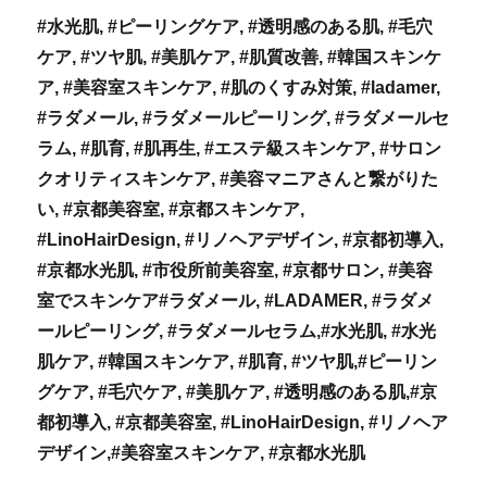
#
水光肌
, #
ピーリングケア
, #
透明感のある肌
, #
毛穴
ケア
, #
ツヤ肌
, #
美肌ケア
, #
肌質改善
, #
韓国スキンケ
ア
, #
美容室スキンケア
, #
肌のくすみ対策
, #ladamer,
#
ラダメール
, #
ラダメールピーリング
, #
ラダメールセ
ラム
, #
肌育
, #
肌再生
, #
エステ級スキンケア
, #
サロン
クオリティスキンケア
, #
美容マニアさんと繋がりた
い
, #
京都美容室
, #
京都スキンケア
,
#LinoHairDesign, #
リノヘアデザイン
, #
京都初導入
,
#
京都水光肌
, #
市役所前美容室
, #
京都サロン
, #
美容
室でスキンケア
#ラダメール, #LADAMER, #ラダメ
ールピーリング, #ラダメールセラム,
#水光肌, #水光
肌ケア, #韓国スキンケア, #肌育, #ツヤ肌,
#ピーリン
グケア, #毛穴ケア, #美肌ケア, #透明感のある肌,
#京
都初導入, #京都美容室, #LinoHairDesign, #リノヘア
デザイン,
#
美容室スキンケア
, #
京都水光肌