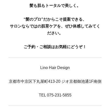
髪も肌もトータルで美しく。
“髪のプロ”だからこそ提案できる、
サロンならではの肌育ケアを、ぜひ体感してみてく
ださい。
ご予約・ご相談はお気軽にどうぞ！
Lino Hair Design
京都市中京区下丸屋町413-20 ジオ京都御池通1F南側
TEL 075-231-5855