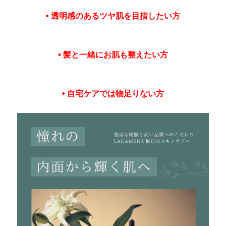
• 透明感のあるツヤ肌を目指したい方
• 髪と一緒にお肌も整えたい方
• 自宅ケアでは物足りない方