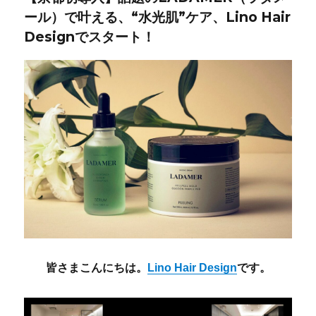
ール）で叶える、“水光肌”ケア、Lino Hair
Designでスタート！
皆さまこんにちは。
Lino Hair Design
です。