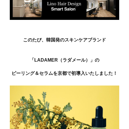
このたび、韓国発のスキンケアブランド
「LADAMER（ラダメール）」
の
ピーリング＆セラムを京都で初導入いたしました！