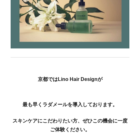
京都ではLino Hair Designが
最も早くラダメールを導入しております。
スキンケアにこだわりたい方、ぜひこの機会に一度
ご体験ください。