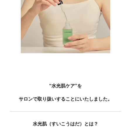
“水光肌ケア”を
サロンで取り扱いすることにいたしました。
水光肌（すいこうはだ）とは？