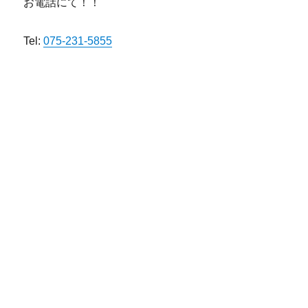
お電話にて！！
Tel:
075-231-5855
京都 滋賀 ヤーマン ヴェーダスカルプブラシ
福井 石川 ヤーマン ヴェーダスカルプブラシ
奈良 和歌山 ヤーマン ヴェーダスカルプブラシ
三重 福山ヤーマン ヴェーダスカルプブラシ
岡山 倉敷ヤーマン ヴェーダスカルプブラシ
金沢 秋田 ヤーマン ヴェーダスカルプブラシ