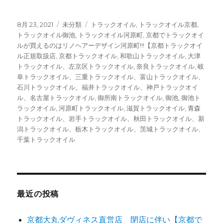
投
8月 23, 2021
カ
未分類
タ
トラックオイル
,
トラックオイル京都
,
稿
トラックオイル御池
テ
,
トラックオイル河原町
グ
,
京都でトラックオイ
日:
ルが買えるのはリノヘアーデザイン河原町!!!【京都トラックオイ
ゴ
ル正規取扱店
,
京都トラックオイル
リ
,
和歌山トラックオイル
,
大津
トラックオイル、左京区トラックオイル
ー
,
奈良トラックオイル
,
岐
阜トラックオイル、三重トラックオイル、富山トラックオイル、
石川トラックオイル、福井トラックオイル、神戸トラックオイ
ル、名古屋トラックオイル
,
御所南トラックオイル
,
御池
,
御池ト
ラックオイル
,
河原町トラックオイル
,
滋賀トラックオイル
,
青森
トラックオイル、岩手トラックオイル、秋田トラックオイル、新
潟トラックオイル、栃木トラックオイル、茨城トラックオイル、
千葉トラックオイル
最近の投稿
京都大丸ダヴィネス直営店 閉店に伴い【京都で