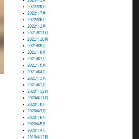
2023年1月
2022年9月
2022年7月
2022年6月
2022年2月
2021年11月
2021年10月
2021年9月
2021年8月
2021年7月
2021年5月
2021年4月
2021年3月
2021年1月
2020年12月
2020年11月
2020年8月
2020年7月
2020年6月
2020年5月
2020年4月
2019年12月