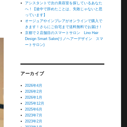
アシスタントで次の美容室を探しているあなた
へ！【途中で辞めたことは、失敗じゃないと思
っています】
オージュアやインプレアがオンラインで購入で
きます！さらにご自宅まで送料無料でお届け！
京都で２店舗目のスマートサロン Lino Hair
Design Smart Salon(リノヘアーデザイン スマ
ートサロン)
アーカイブ
2026年4月
2026年2月
2026年1月
2025年12月
2025年6月
2023年7月
2023年2月