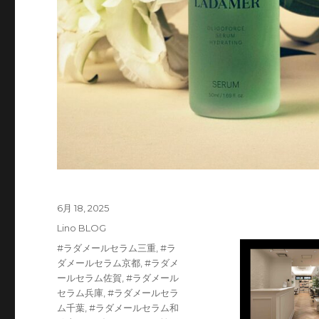
投
6月 18, 2025
稿
カ
Lino BLOG
日:
テ
タ
#ラダメールセラム三重
,
#ラ
ゴ
グ
ダメールセラム京都
,
#ラダメ
リ
ールセラム佐賀
,
#ラダメール
ー
セラム兵庫
,
#ラダメールセラ
ム千葉
,
#ラダメールセラム和