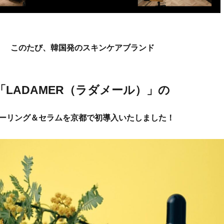
このたび、韓国発のスキンケアブランド
「LADAMER（ラダメール）」
の
ーリング＆セラムを京都で初導入いたしました！