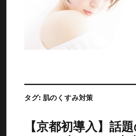
タグ: 肌のくすみ対策
【京都初導入】話題