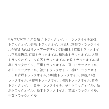
京都トラックオイル 滋賀トラックオイル 奈良ト
ラックオイル
投
8月 23, 2021
カ
未分類
タ
トラックオイル
,
トラックオイル京都
,
稿
トラックオイル御池
テ
,
トラックオイル河原町
グ
,
京都でトラックオイ
日:
ルが買えるのはリノヘアーデザイン河原町!!!【京都トラックオイ
ゴ
ル正規取扱店
,
京都トラックオイル
リ
,
和歌山トラックオイル
,
大津
トラックオイル、左京区トラックオイル
ー
,
奈良トラックオイル
,
岐
阜トラックオイル、三重トラックオイル、富山トラックオイル、
石川トラックオイル、福井トラックオイル、神戸トラックオイ
ル、名古屋トラックオイル
,
御所南トラックオイル
,
御池
,
御池ト
ラックオイル
,
河原町トラックオイル
,
滋賀トラックオイル
,
青森
トラックオイル、岩手トラックオイル、秋田トラックオイル、新
潟トラックオイル、栃木トラックオイル、茨城トラックオイル、
千葉トラックオイル