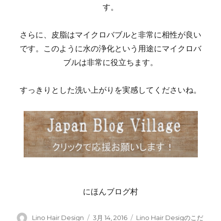
す。
さらに、皮脂はマイクロバブルと非常に相性が良い
です。このように水の浄化という用途にマイクロバ
ブルは非常に役立ちます。
すっきりとした洗い上がりを実感してくださいね。
にほんブログ村
投
Lino Hair Design
投
3月 14, 2016
カ
Lino Hair Desigのこだ