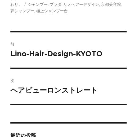
稿
稿
テ
わり。
タ
シャンプー
,
プラダ
,
リノヘアーデザイン
,
京都美容院
,
者
日:
ゴ
夢シャンプー
グ
,
極上シャンプー台
リ
ー
投
前
稿
Lino-Hair-Design-KYOTO
前
の
ナ
投
ビ
稿:
次
ゲ
ヘアビューロンストレート
次
の
ー
投
シ
稿:
ョ
最近の投稿