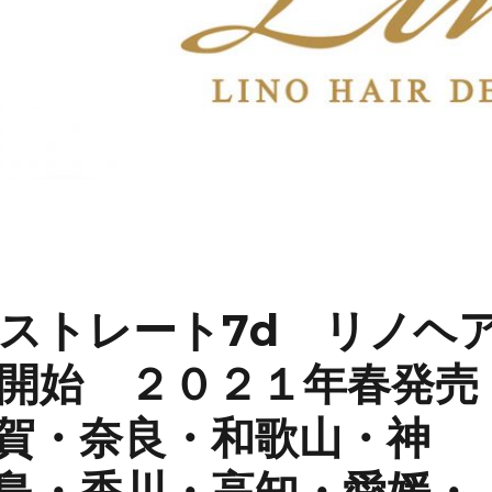
ストレート7d リノヘ
開始 ２０２１年春発売
賀・奈良・和歌山・神
島・香川・高知・愛媛・