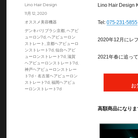
投
Lino Hair Design
Lino Hair D
稿
投
11月 12, 2020
者
稿
カ
オススメ美容機器
Tel:
075-231-5855
日:
テ
タ
デンキバリブラシ京都
,
ヘアビ
ゴ
グ
ューロン7d
,
ヘアビューロン
2020年12月に
リ
ストレート
,
京都ヘアビューロ
ー
ンストレート7d
,
仙台ヘアビ
ューロンストレート7d
,
滋賀
2021年春に追
ヘアビューロンストレート7d
,
神戸ヘアビューロンストレー
ト7d・名古屋ヘアビューロン
ストレート7d
,
福岡ヘアビュ
ーロンストレート7d
高額商品になりま