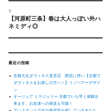
ビ
稿:
ゲ
次
【河原町三条】春は大人っぽい外ハ
次
ー
ネミディ◎
の
シ
投
稿:
ョ
ン
最近の投稿
京都大丸ダヴィネス直営店 閉店に伴い【京都で
ダヴィネスをお探しの方へ！】リノヘアーデザイ
ン
オージュア ミラジェリー 京都でいち早く体験出
来ます。お友達への発送も可能！
アシスタントで次の美容室を探しているあなた