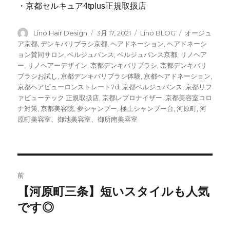
・京都セルキュア4tplus正規取扱店
投
Lino Hair Design
投
3月 17, 2021
カ
Lino BLOG
タ
オージュ
稿
稿
テ
グ
ア京都
,
デンキバリブラシ京都
,
ヘアドネーション
,
ヘアドネーシ
者
日:
ゴ
ョン賛同サロン
,
ベルジュバンス
,
ベルジュバンス京都
,
リノヘア
リ
ー
,
リノヘアーデザイン
,
京都デンキバリブラシ
,
京都デンキバリ
ー
ブラシお試し
,
京都デンキバリブラシ体験
,
京都ヘアドネーション
,
京都ヘアビューロンストレート7d
,
京都ベルジュバンス
,
京都リフ
ァビューテック 正規取扱店
,
京都レプロナイザー
,
京都美容室コロ
ナ対策
,
京都美容院
,
夢シャンプー
,
極上シャンプー台
,
河原町
,
河
原町美容室、御池美容室、御所南美容室
投
前
稿
【河原町三条】短いスタイルも人気
前
です◎
の
ナ
投