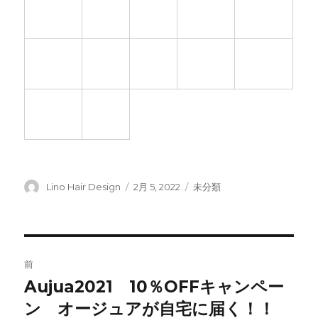
㊲
香川
㊳
愛媛
㊱
徳島県
㊴
高知県
㊵
福岡県
県
県
㊷
長崎
㊸
熊本
㊶
佐賀県
㊹
大分県
㊺
宮崎県
県
県
㊻
鹿児島
㊼
沖縄
県
県
投
Lino Hair Design
投
2月 5, 2022
カ
未分類
稿
稿
テ
者
日:
ゴ
リ
ー
投
前
稿
Aujua2021 10％OFFキャンペー
前
ン オージュアが自宅に届く！！
の
ナ