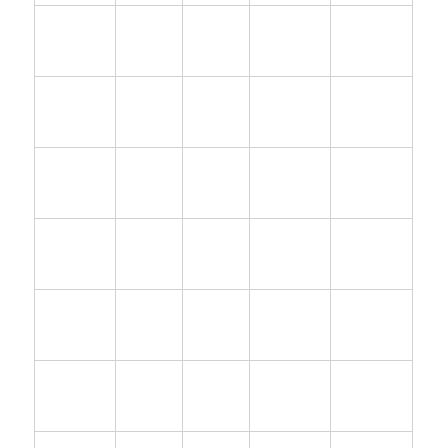
⑦
福島
⑧
茨城
⑥
山形県
⑨
栃木県
⑩
群馬県
県
県
⑫
千葉
⑬
東京
⑭
神奈川
⑪
埼玉県
⑮
新潟県
県
都
県
⑰
石川
⑱
福井
⑯
富山県
⑲
山梨県
⑳
長野県
県
県
㉒
静岡
㉓
愛知
㉑
岐阜県
㉔
三重県
㉕
滋賀県
県
県
㉗
大阪
㉘
兵庫
㉚
和歌山
㉖
京都府
㉙
奈良県
府
県
県
㉜
島根
㉝
岡山
㉛
鳥取県
㉞
広島県
㉟
山口県
県
県