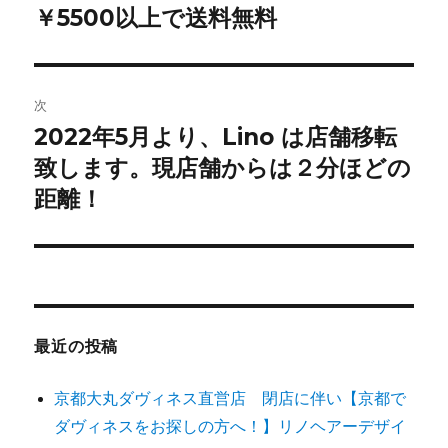
投
￥5500以上で送料無料
ビ
稿:
ゲ
次
ー
2022年5月より、Lino は店舗移転
次
シ
致します。現店舗からは２分ほどの
の
投
距離！
ョ
稿:
ン
最近の投稿
京都大丸ダヴィネス直営店 閉店に伴い【京都で
ダヴィネスをお探しの方へ！】リノヘアーデザイ