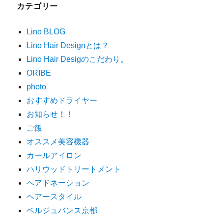
カテゴリー
Lino BLOG
Lino Hair Designとは？
Lino Hair Desigのこだわり。
ORIBE
photo
おすすめドライヤー
お知らせ！！
ご飯
オススメ美容機器
カールアイロン
ハリウッドトリートメント
ヘアドネーション
ヘアースタイル
ベルジュバンス京都