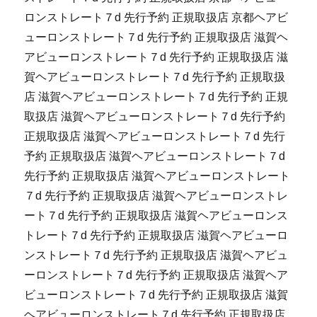
ロンストレート７d 先行予約 正規取扱店 京都ヘアビ
ューロンストレート７d 先行予約 正規取扱店 滋賀ヘ
アビューロンストレート７d 先行予約 正規取扱店 滋
賀ヘアビューロンストレート７d 先行予約 正規取扱
店 滋賀ヘアビューロンストレート７d 先行予約 正規
取扱店 滋賀ヘアビューロンストレート７d 先行予約
正規取扱店 滋賀ヘアビューロンストレート７d 先行
予約 正規取扱店 滋賀ヘアビューロンストレート７d
先行予約 正規取扱店 滋賀ヘアビューロンストレート
７d 先行予約 正規取扱店 滋賀ヘアビューロンストレ
ート７d 先行予約 正規取扱店 滋賀ヘアビューロンス
トレート７d 先行予約 正規取扱店 滋賀ヘアビューロ
ンストレート７d 先行予約 正規取扱店 滋賀ヘアビュ
ーロンストレート７d 先行予約 正規取扱店 滋賀ヘア
ビューロンストレート７d 先行予約 正規取扱店 滋賀
ヘアビューロンストレート７d 先行予約 正規取扱店