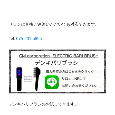
京都ヘアビューロン7d 滋賀ヘアビューロン7d 奈良
ヘアビューロン7d
サロンに直接ご連絡いただいても対応できます。
Tel:
075-231-5855
デンキバリブラシのお試しできます。