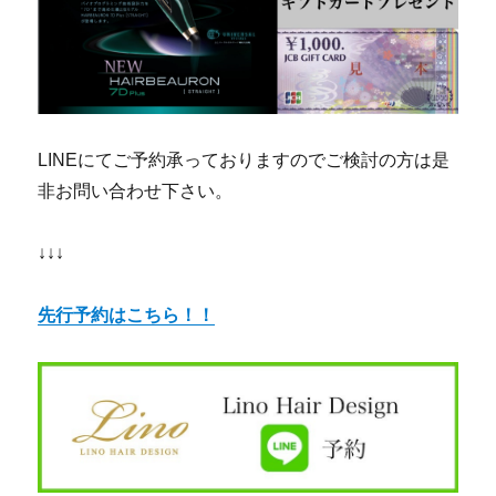
LINEにてご予約承っておりますのでご検討の方は是
非お問い合わせ下さい。
↓↓↓
先行予約はこちら！！