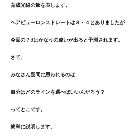
育成光線の量を表します。
ヘアビューロンストレートは３・４とありましたが
今回の７dはかなりの違いが出ると予測されます。
さて、
みなさん疑問に思われるのは
自分はどのラインを選べばいいんだろう？
ってとこです。
簡単に説明します。