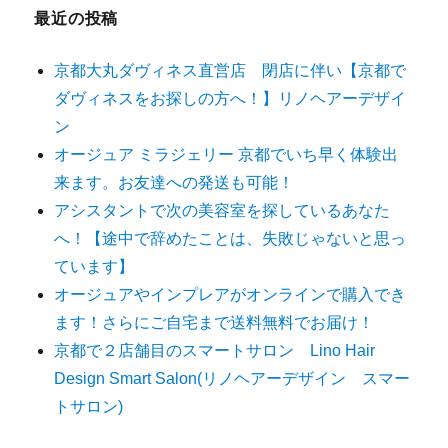
最近の投稿
京都大丸ダヴィネス直営店 閉店に伴い【京都で
ダヴィネスをお探しの方へ！】リノヘアーデザイ
ン
オージュア ミラジェリー 京都でいち早く体験出
来ます。お友達への発送も可能！
アシスタントで次の美容室を探しているあなた
へ！【途中で辞めたことは、失敗じゃないと思っ
ています】
オージュアやインプレアがオンラインで購入でき
ます！さらにご自宅まで送料無料でお届け！
京都で２店舗目のスマートサロン Lino Hair
Design Smart Salon(リノヘアーデザイン スマー
トサロン)