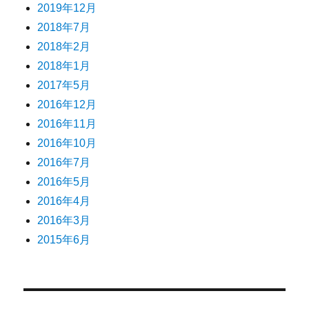
2019年12月
2018年7月
2018年2月
2018年1月
2017年5月
2016年12月
2016年11月
2016年10月
2016年7月
2016年5月
2016年4月
2016年3月
2015年6月