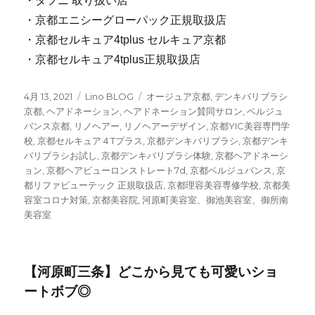
・ダフニ 取り扱い店
・京都エニシーグローパック正規取扱店
・京都セルキュア4tplus セルキュア京都
・京都セルキュア4tplus正規取扱店
投
4月 13, 2021
カ
Lino BLOG
タ
オージュア京都
,
デンキバリブラシ
稿
京都
,
ヘアドネーション
テ
,
ヘアドネーション賛同サロン
グ
,
ベルジュ
日:
バンス京都
,
リノヘアー
ゴ
,
リノヘアーデザイン
,
京都YIC美容専門学
校
,
京都セルキュア４Tプラス
リ
,
京都デンキバリブラシ
,
京都デンキ
バリブラシお試し
ー
,
京都デンキバリブラシ体験
,
京都ヘアドネーシ
ョン
,
京都ヘアビューロンストレート7d
,
京都ベルジュバンス
,
京
都リファビューテック 正規取扱店
,
京都理容美容専修学校
,
京都美
容室コロナ対策
,
京都美容院
,
河原町美容室、御池美容室、御所南
美容室
【河原町三条】どこから見ても可愛いショ
ートボブ◎