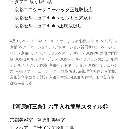
・ダフニ 取り扱い店
・京都エニシーグローパック正規取扱店
・京都セルキュア4tplus セルキュア京都
・京都セルキュア4tplus正規取扱店
投
4月 13, 2021
カ
Lino BLOG
タ
オージュア京都
,
デンキバリブラシ
稿
京都
,
ヘアドネーション
テ
,
ヘアドネーション賛同サロン
グ
,
ベルジュ
日:
バンス京都
,
リノヘアー
ゴ
,
リノヘアーデザイン
,
京都YIC美容専門学
校
,
京都セルキュア４Tプラス
リ
,
京都デンキバリブラシお試し
,
京都
デンキバリブラシ体験
ー
,
京都ヘアドネーション
,
京都ベルジュバン
ス
,
京都リファビューテック 正規取扱店
,
京都理容美容専修学校
,
京都美容室コロナ対策
,
京都美容院
,
河原町美容室、御池美容室、
御所南美容室
【河原町三条】お手入れ簡単スタイル◎
京都美容室 河原町美容室
リノヘアーデザイン河原町三条