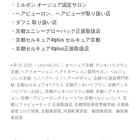
・ミルボン オージュア認定サロン
・ヘアビューロン、ヘアビューザ取り扱い店
・ダフニ 取り扱い店
・京都エニシーグローパック正規取扱店
・京都セルキュア4tplus セルキュア京都
・京都セルキュア4tplus正規取扱店
投
4月 13, 2021
カ
Lino BLOG
タ
オージュア京都
,
デンキバリブラシ
稿
京都
,
ヘアドネーション
テ
,
ヘアドネーション賛同サロン
グ
,
ベルジュ
日:
バンス京都
,
リノヘアー
ゴ
,
リノヘアーデザイン
,
京都YIC美容専門学
校
,
京都セルキュア４Tプラス
リ
,
京都デンキバリブラシ
,
京都デンキ
バリブラシお試し
ー
,
京都デンキバリブラシ体験
,
京都ヘアドネーシ
ョン
,
京都ヘアビューロンストレート7d
,
京都ベルジュバンス
,
京
都リファビューテック 正規取扱店
,
京都理容美容専修学校
,
京都美
容室コロナ対策
,
京都美容院
,
河原町美容室、御池美容室、御所南
美容室