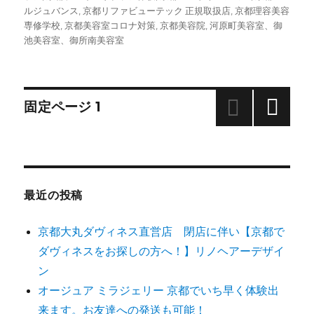
ルジュバンス
,
京都リファビューテック 正規取扱店
,
京都理容美容
専修学校
,
京都美容室コロナ対策
,
京都美容院
,
河原町美容室、御
池美容室、御所南美容室
投
固定ページ
1
次の
稿
ペー
ジ
ナ
最近の投稿
ビ
京都大丸ダヴィネス直営店 閉店に伴い【京都で
ゲ
ダヴィネスをお探しの方へ！】リノヘアーデザイ
ン
ー
オージュア ミラジェリー 京都でいち早く体験出
シ
来ます。お友達への発送も可能！