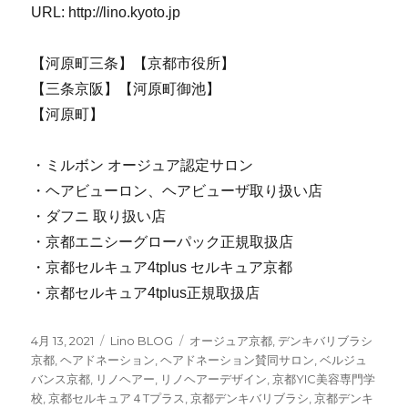
URL: http://lino.kyoto.jp
【河原町三条】【京都市役所】
【三条京阪】【河原町御池】
【河原町】
・ミルボン オージュア認定サロン
・ヘアビューロン、ヘアビューザ取り扱い店
・ダフニ 取り扱い店
・京都エニシーグローパック正規取扱店
・京都セルキュア4tplus セルキュア京都
・京都セルキュア4tplus正規取扱店
投
4月 13, 2021
カ
Lino BLOG
タ
オージュア京都
,
デンキバリブラシ
稿
京都
,
ヘアドネーション
テ
,
ヘアドネーション賛同サロン
グ
,
ベルジュ
日:
バンス京都
,
リノヘアー
ゴ
,
リノヘアーデザイン
,
京都YIC美容専門学
校
,
京都セルキュア４Tプラス
リ
,
京都デンキバリブラシ
,
京都デンキ