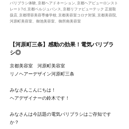
バリブラシ体験
ー
,
京都ヘアドネーション
,
京都ヘアビューロンスト
レート7d
,
京都ベルジュバンス
,
京都リファビューテック 正規取
扱店
,
京都理容美容専修学校
,
京都美容室コロナ対策
,
京都美容院
,
河原町美容室、御池美容室、御所南美容室
【河原町三条】感動の効果！電気バリブラ
シ◎
京都美容室 河原町美容室
リノヘアーデザイン河原町三条
みなさんこんにちは！
ヘアデザイナーの鈴木です！
みなさんは今話題の電気バリブラシはご存知です
か？